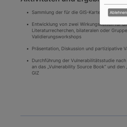
Sammlung der für die GIS-Karte benötigten
Ablehnen
Entwicklung von zwei Wirkungsketten für d
Literaturrecherchen, bilateralen oder Grupp
Validierungsworkshops
Präsentation, Diskussion und partizipative 
Durchführung der Vulnerabilitätsstudie na
an das „Vulnerability Source Book“ und den
GIZ