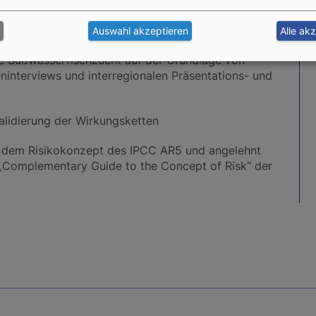
 Daten aus verschiedenen Quellen
Auswahl akzeptieren
Alle ak
ie Süßwasserfischzucht auf der Grundlage von
eninterviews und interregionalen Präsentations- und
Validierung der Wirkungsketten
ch dem Risikokonzept des IPCC AR5 und angelehnt
 „Complementary Guide to the Concept of Risk“ der