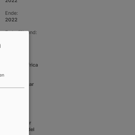
2022
Ende:
2022
Federführend:
Ja
n
Region:
Africa
Eastern Africa
zen
Land:
Madagascar
Klient:
GIZ
Sektor:
Aquakultur
Klimawandel