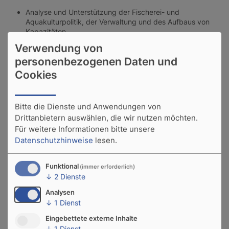
Analyse und Unterstützung der Fischerei- und
Aquakulturpolitik, der Verwaltung und des Aufbaus von
Kapazitäten
Verwendung von
rechtliche Überprüfungen und Vorschläge für eine bessere
personenbezogenen Daten und
Regulierung
Cookies
Unterstützung für eine verantwortungsvolle und
nachhaltige Fischerei und Aquakultur, einschließlich der
Umsetzung des FAO-Verhaltenskodex für
Bitte die Dienste und Anwendungen von
verantwortungsvolle Fischerei, der Gemeinsamen
Drittanbietern auswählen, die wir nutzen möchten.
Fischereipolitik der EU, von Ökostandards und der
Für weitere Informationen bitte unsere
Zertifizierung von Aquakulturen
Datenschutzhinweise
lesen.
Beratung und Unterstützung in allen Phasen des
Projektzyklus, einschließlich Machbarkeitsanalysen
Funktional
(immer erforderlich)
↓
2
Dienste
Durchführung von Entwicklungshilfeprojekten
Analysen
Organisationsentwicklung auf allen institutionellen Ebenen
↓
1
Dienst
Eingebettete externe Inhalte
Gleichstellung der Geschlechter und Ermächtigung von
↓
1
Dienst
Frauen