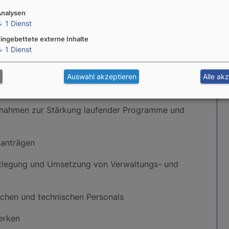
Analysen
 Finanzmanagement in Übereinstimmung mit den
↓
1
Dienst
ingebettete externe Inhalte
↓
1
Dienst
und künftigen Forschungsarbeiten, einschließlich
Auswahl akzeptieren
Alle ak
ngseinrichtungen
ßnahmen zur Stärkung laufender Programme und
santrägen
stlegung und Umsetzung von Verwaltungs- und
ichen und technischen Personals
erken