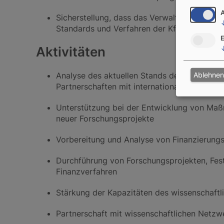
Sicherstellung, dass das Verwaltungs- und
Standards und Verfahren der KfW erfolgt
E
Aktivitäten
Analyse des aktuellen Stands der laufenden 
Ablehnen
Partnerschaften mit internationalen Forschu
Unterstützung bei der Entwicklung von Ma
neuer Forschungsprojekte
Vorbereitung und Analyse von Finanzierung
Durchführung von Forschungsprojekten, Fe
Finanzverfahren
Stärkung der Kapazitäten des wissenschaftl
Partnerschaft mit wissenschaftlichen Netzw