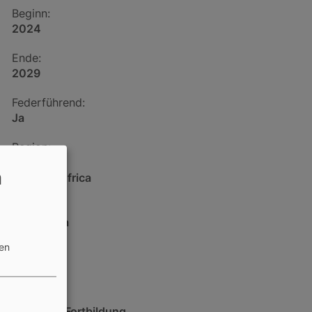
Beginn:
2024
Ende:
2029
Federführend:
Ja
Region:
Africa
n
Western Africa
Land:
Mauritania
zen
Klient:
KfW
Sektor:
Aus- und Fortbildung