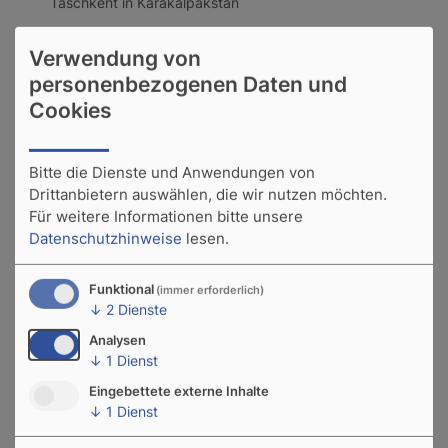
Taschkent in Karakalpakstan
Durchführung von Veterinärschulungen,
Verwendung von
personenbezogenen Daten und
Einrichtung von Systemen zur Kontrolle und
Überwachung der Gesundheit und Krankheit von
Cookies
Wassertieren
Entwurf und Ausarbeitung einer Broschüre über
Bitte die Dienste und Anwendungen von
Fischkrankheiten für die anschließende Schulung der
Drittanbietern auswählen, die wir nutzen möchten.
Behörden
Für weitere Informationen bitte unsere
Kapazitätsaufbau für Landwirte, Erzeuger und lokale
Datenschutzhinweise
lesen.
Fachleute zur Entwicklung halbintensiver und
intensiver Fischproduktionssysteme
Funktional
(immer erforderlich)
↓
2
Dienste
Zwei wissenschaftliche Forschungsinstitute in
Taschkent und Nukus erhielten einen vielschichtigen
Analysen
Kapazitätsausbau
↓
1
Dienst
Durchführung von Wertschöpfungskettenanalysen in
Eingebettete externe Inhalte
drei Regionen des Ferghana-Tals
↓
1
Dienst
Verstärkte Zusammenarbeit mit Fischfutterherstellern