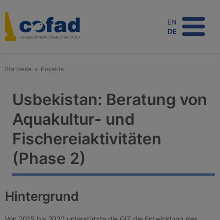
Direkt
zum
EN
Inhalt
DE
Startseite
Projekte
Usbekistan: Beratung von
Aquakultur- und
Fischereiaktivitäten
(Phase 2)
Hintergrund
Von 2015 bis 2020 unterstützte die GIZ die Entwicklung des